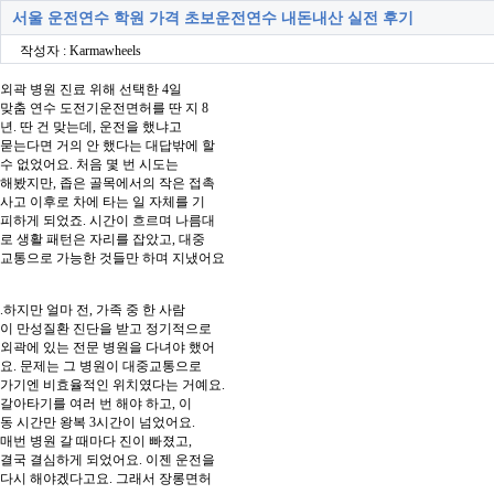
서울 운전연수 학원 가격 초보운전연수 내돈내산 실전 후기
작성자 : Karmawheels
외곽 병원 진료 위해 선택한 4일
맞춤 연수 도전기운전면허를 딴 지 8
년. 딴 건 맞는데, 운전을 했냐고
묻는다면 거의 안 했다는 대답밖에 할
수 없었어요. 처음 몇 번 시도는
해봤지만, 좁은 골목에서의 작은 접촉
사고 이후로 차에 타는 일 자체를 기
피하게 되었죠. 시간이 흐르며 나름대
로 생활 패턴은 자리를 잡았고, 대중
교통으로 가능한 것들만 하며 지냈어요
.하지만 얼마 전, 가족 중 한 사람
이 만성질환 진단을 받고 정기적으로
외곽에 있는 전문 병원을 다녀야 했어
요. 문제는 그 병원이 대중교통으로
가기엔 비효율적인 위치였다는 거예요.
갈아타기를 여러 번 해야 하고, 이
동 시간만 왕복 3시간이 넘었어요.
매번 병원 갈 때마다 진이 빠졌고,
결국 결심하게 되었어요. 이젠 운전을
다시 해야겠다고요. 그래서 장롱면허