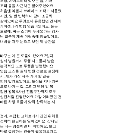
조정, 사이드미러 맞추는 법, 기어
조작 등을 차근차근 짚어주셨어요.
처음엔 엑셀과 브레이크 조작도 서툴렀
지만, 몇 번 반복하니 감이 조금씩
살아났어요.무엇보다 유용했던 건 내비
게이션과의 병행 연습이었어요. 눈은
도로에, 귀는 소리에 두세요라는 강사
님 말씀이 계속 머릿속에 맴돌았어요.
내비를 자꾸 눈으로 보던 제 습관을
바꾸는 데 큰 도움이 됐어요.2일차
실제 병원까지 주행 시도둘째 날은
본격적인 도로 주행을 병행했어요.
연습 코스를 실제 병원 경로로 설정해
서, 제가 가장 자주 가야 할 길을
함께 달려보았어요. 도심을 지나 외곽
으로 나가는 길, 그리고 병원 앞 복
잡한 왕복 6차선 진입구간까지 모두
실전처럼 진행됐어요.가장 어려웠던 건
빠른 차량 흐름에 맞춰 합류하는 시
점과, 복잡한 교차로에서 진입 위치를
정확히 판단하는 일이었어요. 강사님
은 너무 망설이면 더 위험해요, 보고
바로 결정하는 연습이 필요해요라고