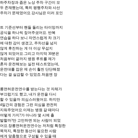
하주차장과 좁은 노상 주차 구간이 모
두 존재했는데, 특히 평행주차와 사선
주차가 문제였어요.강사님은 미러 포인
트 기준선부터 핸들 돌리는 타이밍까지
공식을 하나씩 짚어주셨어요. 반복
연습을 하다 보니 자연스럽게 차 크기
에 대한 감이 생겼고, 주차선을 넘지
않게 후진하는 게 더 이상 무섭지
않게 되었어요.그리고 마지막 30분은
처음부터 끝까지 병원 루트를 제가
혼자 운전해보는 실전 테스트였는데,
운전대를 잡은 제 손이 훨씬 단단해졌
다는 걸 실감할 수 있었죠.처음엔 장
롱면허운전연수를 받는다는 것 자체가
부끄럽기도 했고, 내가 운전을 다시
할 수 있을까 의심스러웠어요. 하지만
4일간의 경험은 그런 의심을 완전히
지워주었어요.이제는 병원 갈 때마다
어떻게 가지?가 아니라 몇 시에 출
발할까?만 고민하면 되는 사람이 되었
어요.장롱면허운전연수는 저처럼 특정한
목적지, 특정한 동선이 필요한 사람
에게 맞춤형으로 구성될 수 있을 때