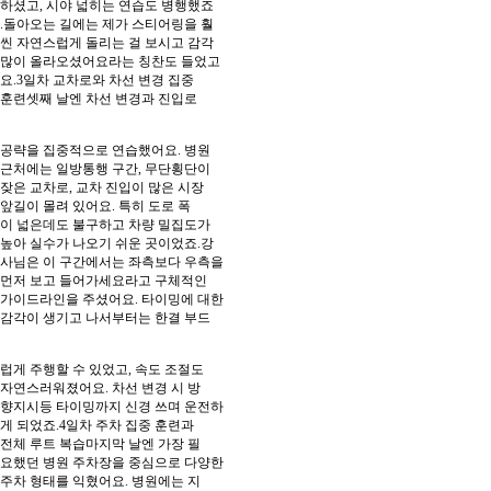
하셨고, 시야 넓히는 연습도 병행했죠
.돌아오는 길에는 제가 스티어링을 훨
씬 자연스럽게 돌리는 걸 보시고 감각
많이 올라오셨어요라는 칭찬도 들었고
요.3일차 교차로와 차선 변경 집중
훈련셋째 날엔 차선 변경과 진입로
공략을 집중적으로 연습했어요. 병원
근처에는 일방통행 구간, 무단횡단이
잦은 교차로, 교차 진입이 많은 시장
앞길이 몰려 있어요. 특히 도로 폭
이 넓은데도 불구하고 차량 밀집도가
높아 실수가 나오기 쉬운 곳이었죠.강
사님은 이 구간에서는 좌측보다 우측을
먼저 보고 들어가세요라고 구체적인
가이드라인을 주셨어요. 타이밍에 대한
감각이 생기고 나서부터는 한결 부드
럽게 주행할 수 있었고, 속도 조절도
자연스러워졌어요. 차선 변경 시 방
향지시등 타이밍까지 신경 쓰며 운전하
게 되었죠.4일차 주차 집중 훈련과
전체 루트 복습마지막 날엔 가장 필
요했던 병원 주차장을 중심으로 다양한
주차 형태를 익혔어요. 병원에는 지