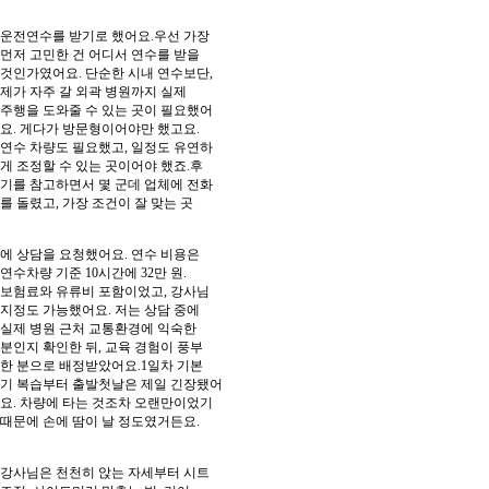
운전연수를 받기로 했어요.우선 가장
먼저 고민한 건 어디서 연수를 받을
것인가였어요. 단순한 시내 연수보단,
제가 자주 갈 외곽 병원까지 실제
주행을 도와줄 수 있는 곳이 필요했어
요. 게다가 방문형이어야만 했고요.
연수 차량도 필요했고, 일정도 유연하
게 조정할 수 있는 곳이어야 했죠.후
기를 참고하면서 몇 군데 업체에 전화
를 돌렸고, 가장 조건이 잘 맞는 곳
에 상담을 요청했어요. 연수 비용은
연수차량 기준 10시간에 32만 원.
보험료와 유류비 포함이었고, 강사님
지정도 가능했어요. 저는 상담 중에
실제 병원 근처 교통환경에 익숙한
분인지 확인한 뒤, 교육 경험이 풍부
한 분으로 배정받았어요.1일차 기본
기 복습부터 출발첫날은 제일 긴장됐어
요. 차량에 타는 것조차 오랜만이었기
때문에 손에 땀이 날 정도였거든요.
강사님은 천천히 앉는 자세부터 시트