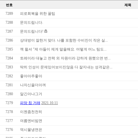
번호
제목
7289
피로회복을 위한 꿀팁
7288
문의드립니다.
7287
문의드립니다!
7286
상대방이 잘한거 맞다. 나를 포함한 수비진이 작은 실...
7285
잭 윌셔 "제 아들이 제게 말을해요. 어떻게 어느 팀도...
7284
토레이라 대놓고 전력 외 자원이라 강하게 원했으면 번...
7283
딱히 인성이 문제있어보이진않음 다 잘지내는 성격같은...
7282
좋아아주좋아
7281
나자신을더아껴
7280
알긴아냐그거
7279
피망 칩 거래
2021.10.11
7278
이젠좀천천히
7277
여름엔비빔면
7276
역시물냉면은