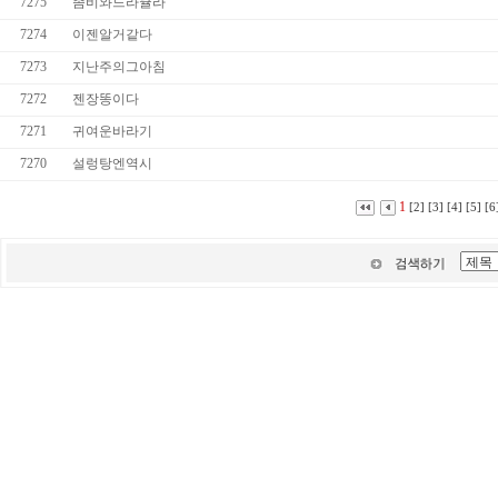
7275
좀비와드라큘라
7274
이젠알거같다
7273
지난주의그아침
7272
젠장똥이다
7271
귀여운바라기
7270
설렁탕엔역시
1
[2]
[3]
[4]
[5]
[6